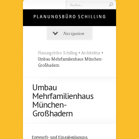
Navigation
Planungsbüro Schilling
>
Architektur
>
Umbau Mehrfamilienhaus München-
Großhadern
Umbau
Mehrfamilienhaus
München-
Großhadern
Entwurfs- und Eingabeplanung,