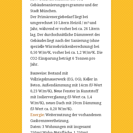
Gebäudesanierungsprogramms und der
Stadt München.
Der Primärenergiebedarf liegt bei
umgerechnet 10 Litern Heizöl / m² und
Jahr, während er vorher bei ca. 26 Litern
lag. Der durchschnittliche Dämmwert des
Gebäudes liegt nach der Sanierung (ohne
spezielle Wärmebrückenberechnung) bei
0,50 W/m²K, vorher bei ca. 1,2 W/m²K. Die
CO2-Einsparung beträgt 6 Tonnen pro
Jahr.
Bauweise: Bestand mit
Vollziegelmauerwerk (EG, OG), Keller in
Beton. Außendämmung mit 14cm (U-Wert
0,23 W/m²K), Neue Fenster in Kunststoff
mit Isolierverglasung (U-Wert ca. 1,4
W/m²K), neues Dach mit 20cm Dämmung
(U-Wert ca. 0,20 W/m²K).
Energie
: Weiternutzung der vorhandenen
Gasbrennwertheizung.
Daten: 3 Wohnungen mit insgesamt
250m² Wohn-Nutzfläche, 1.250m³