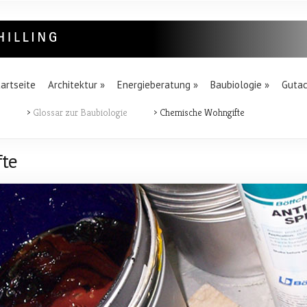
artseite
Architektur
»
Energieberatung
»
Baubiologie
»
Guta
e
>
Glossar zur Baubiologie
> Chemische Wohngifte
fte