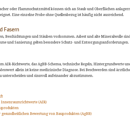
acher oder Flammschutzmittel können sich an Staub und Oberflächen anlagern. 
eignet. Eine einzelne Probe ohne Quellenbezug ist häufig nicht ausreichend.
nd Fasern
en, Beschichtungen und Stäuben vorkommen. Asbest und alte Mineralwolle sind
ahme und Sanierung gelten besondere Schutz- und Entsorgungsanforderungen.
m AIR-Richtwerte, das AgBB-Schema, technische Regeln, Hintergrundwerte und
swert allein ist keine medizinische Diagnose. Bei Beschwerden sind ärztlich
u unterscheiden und sinnvoll aufeinander abzustimmen.
ft
 Innenraumrichtwerte (AIR)
auprodukten
 gesundheitlichen Bewertung von Bauprodukten (AgBB)