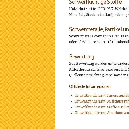
Schwerflüchtige Stoffe
Holzschutzmittel, PCB, PAK, Weichm
Material-, Staub- oder Luftproben ge
Schwermetalle, Partikel u
Schwermetalle können in alten Farb
oder Rückbau relevant. Für Proben
Bewertung
Zur Bewertung werden unter andere
Anforderungen herangezogen. Ein Mes
Quellenuntersuchung voneinander z
Offizielle Informationen
Umweltbundesamt: Innenraumlu
Umweltbundesamt: Ausschuss für
Umweltbundesamt: Stoffe aus B
Umweltbundesamt: Ausschuss zur