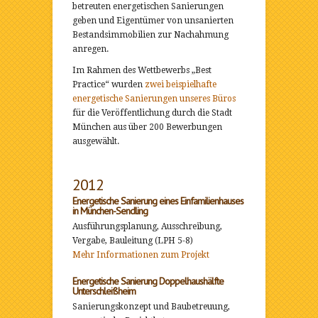
betreuten energetischen Sanierungen
geben und Eigentümer von unsanierten
Bestandsimmobilien zur Nachahmung
anregen.
Im Rahmen des Wettbewerbs „Best
Practice“ wurden
zwei beispielhafte
energetische Sanierungen unseres Büros
für die Veröffentlichung durch die Stadt
München aus über 200 Bewerbungen
ausgewählt.
2012
Energetische Sanierung eines Einfamilienhauses
in München-Sendling
Ausführungsplanung, Ausschreibung,
Vergabe, Bauleitung (LPH 5-8)
Mehr Informationen zum Projekt
Energetische Sanierung Doppelhaushälfte
Unterschleißheim
Sanierungskonzept und Baubetreuung,